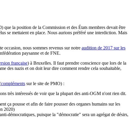
20) que la position de la Commission et des États membres devait être
lus se mettaient en place. Nous aurions préféré une interdiction. Mais
ette occasion, nous sommes revenus sur notre
audition de 2017 sur les
Confédération paysanne et de FNE.
ersion française
) à Bruxelles. Il faut prendre conscience que lors de la
mme des nazis et on doit leur dire comment rendre cela souhaitable,
(
compléments
sur le site de PMO) :
tons très intéressés de voir que la plupart des anti-OGM n'ont rien dit.
nt ça pousse et afin de faire pousser des organes humains sur les
en 2020)
anti-démocratiques, puisque la "démocratie" sera un agrégat de désirs,