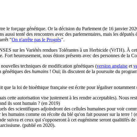
tre le forçage génétique. Or la décision du Parlement (le 16 janvier 20
s aussi tenté des rencontres avec des parlementaires, mais les députés é
arrêt "
On n'arrête pas le Progrès
".
'ANSES sur les Variétés rendues Tolérantes à un Herbicide (VrTH). À c
imie. Fort heureusement, nous étions présents avec des personnes de la 
s nouvelles techniques de modification génétiques (
version anglaise
et
v
on génétiques des
humains
! Oui; ils discutent de la poursuite du progra
t que la loi de bioéthique française est écrite pour légaliser notamment 
ais cette autorisation vise justement à les rendre acceptables). Nous res
nd ils sont humain ? (en 2019)
els des scientifiques adjoindront des cellules humaines pour voir comme
les humains comme on récolte du blé qu'on fait pousser sur la terre ! (
 suivra et ceux qui s'opposeront à cet eugénisme seront qualitifés de 
arcissisme. (publié en 2020).