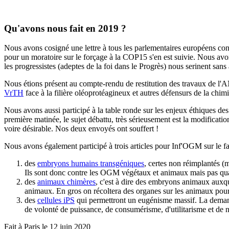
Qu'avons nous fait en 2019 ?
Nous avons cosigné une lettre à tous les parlementaires européens con
pour un moratoire sur le forçage à la COP15 s'en est suivie. Nous avon
les progressistes (adeptes de la foi dans le Progrès) nous serinent sans 
Nous étions présent au compte-rendu de restitution des travaux de l
VrTH
face à la filière oléoprotéagineux et autres défensurs de la ch
Nous avons aussi participé à la table ronde sur les enjeux éthiques de
première matinée, le sujet débattu, très sérieusement est la modificati
voire désirable. Nos deux envoyés ont souffert !
Nous avons également participé à trois articles pour Inf'OGM sur le fai
des
embryons humains transgéniques
, certes non réimplantés (m
Ils sont donc contre les OGM végétaux et animaux mais pas qua
des
animaux chimères
, c'est à dire des embryons animaux auxqu
animaux. En gros on récoltera des organes sur les animaux pour 
des
cellules iPS
qui permettront un eugénisme massif. La demande
de volonté de puissance, de consumérisme, d'utilitarisme et de n
Fait à Paris le 12 juin 2020