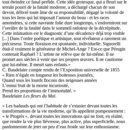
tout éteindre ce fanal perfide. Cette idée grotesque, qui a fleuri sur le
terrain pourri de la fatuité moderne, a déchargé chacun de son
devoir, délivré toute âme de sa responsabilité, dégagé la volonté de
tous les liens qui lui imposait l’amour du beau : et les races
amoindries, si cette navrante folie dure longtemps, s’endormiront sur
l’oreiller de la fatalité dans le sommeil radoteur de la décrépitude.
Cette infatuation est le diagnostic d’une décadence déjà trop visible
[...] Dans l’ordre poétique et artistique, tout révélateur a rarement un
précurseur. Toute floraison est spontanée, individuelle. Signorelli
était-il vraiment le générateur de Michel-Ange ? Est-ce que Pérugin
contenait Raphaël ? L’artiste ne relève que de lui-même. Il ne
promet aux siècles à venir que ses propres œuvres. Il ne cautionne
que lui-même. Il meurt sans enfants.»
C. Baudelaire compte rendu de l’Exposition universelle de 1855
« Rien n’égale en longueur les boiteuses journées,
Quand sous les lourds flocons des neigeuses années
L’ennui fruit de la morne incuriosité,
Prend les proportions de l’immortalité. »
Baudelaire
Les fleurs du Mal
.
« Les badauds qui ont l’habitude de s’extasier devant toutes les
transformations de la vie moderne, qu’ils appellent pompeusement :
« le Progrès », devant toutes les innovations qui ne font, en réalité,
que rendre la vie plus fiévreuse, plus active, plus superficielle, nous
pardonneront de jeter un peu d’eau froide sur leur enthousiasme.