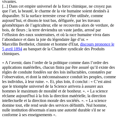
vivantes.
[...] Dans cet empire universel de la force chimique, ne croyez pas
que l’art, la beauté, le charme de la vie humaine soient destinés à
disparaître. Si la surface terrestre cesse d’être utilisée, comme
aujourd’hui, et disons-le tout bas, défigurée, par les travaux
géométriques de l’agriculteur, elle se recouvrira alors de verdure, de
bois, de fleurs ; la terre deviendra un vaste jardin, arrosé par
l’effusion des eaux souterraines, et où la race humaine vivra dans
l’abondance et dans la joie du légendaire âge d’or. »
Marcellin Berthelot, chimiste et homme d'Etat,
discours prononce le
5 avril 1894
au banquet de la Chambre syndicale des Produits
chimiques.
« A l’avenir, dans l’ordre de la politique comme dans l’ordre des
applications matérielles, chacun finira par être assuré qu’il existe des
règles de conduite fondées sur des lois inéluctables, constatées par
l’observation, et dont la méconnaissance conduit les peuples, comme
les individus, à leur ruine. ». Et, plus loin, il conclut : « C’est ainsi
que le triomphe universel de la Science arrivera à assurer aux
hommes le maximum de moralité et de bonheur. ». « La science
réclame aujourd'hui à la fois la direction matérielle, la direction
intellectuelle et la direction morale des sociétés. ». « La science
domine tout, elle rend seule des services définitifs. Nul homme,
nulle institution désormais n'aura une autorité durable s'il ne se
conforme à ses enseignements ».