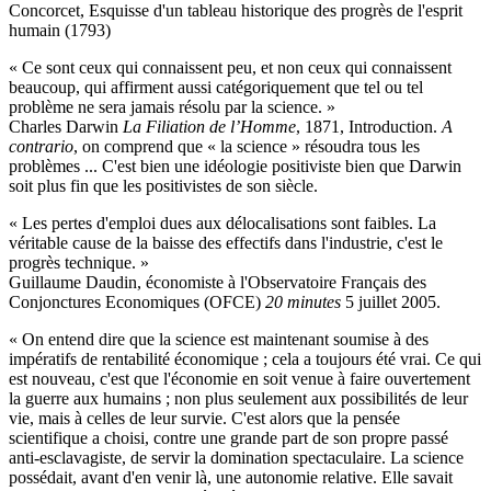
Concorcet, Esquisse d'un tableau historique des progrès de l'esprit
humain (1793)
« Ce sont ceux qui connaissent peu, et non ceux qui connaissent
beaucoup, qui affirment aussi catégoriquement que tel ou tel
problème ne sera jamais résolu par la science. »
Charles Darwin
La Filiation de l’Homme
, 1871, Introduction.
A
contrario
, on comprend que « la science » résoudra tous les
problèmes ... C'est bien une idéologie positiviste bien que Darwin
soit plus fin que les positivistes de son siècle.
« Les pertes d'emploi dues aux délocalisations sont faibles. La
véritable cause de la baisse des effectifs dans l'industrie, c'est le
progrès technique. »
Guillaume Daudin, économiste à l'Observatoire Français des
Conjonctures Economiques (OFCE)
20 minutes
5 juillet 2005.
« On entend dire que la science est maintenant soumise à des
impératifs de rentabilité économique ; cela a toujours été vrai. Ce qui
est nouveau, c'est que l'économie en soit venue à faire ouvertement
la guerre aux humains ; non plus seulement aux possibilités de leur
vie, mais à celles de leur survie. C'est alors que la pensée
scientifique a choisi, contre une grande part de son propre passé
anti-esclavagiste, de servir la domination spectaculaire. La science
possédait, avant d'en venir là, une autonomie relative. Elle savait