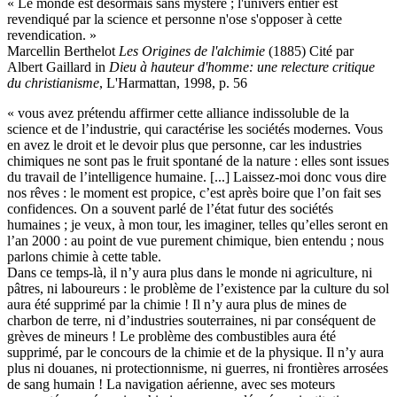
« Le monde est désormais sans mystère ; l'univers entier est
revendiqué par la science et personne n'ose s'opposer à cette
revendication. »
Marcellin Berthelot
Les Origines de l'alchimie
(1885) Cité par
Albert Gaillard in
Dieu à hauteur d'homme: une relecture critique
du christianisme
, L'Harmattan, 1998, p. 56
« vous avez prétendu affirmer cette alliance indissoluble de la
science et de l’industrie, qui caractérise les sociétés modernes. Vous
en avez le droit et le devoir plus que personne, car les industries
chimiques ne sont pas le fruit spontané de la nature : elles sont issues
du travail de l’intelligence humaine. [...] Laissez-moi donc vous dire
nos rêves : le moment est propice, c’est après boire que l’on fait ses
confidences. On a souvent parlé de l’état futur des sociétés
humaines ; je veux, à mon tour, les imaginer, telles qu’elles seront en
l’an 2000 : au point de vue purement chimique, bien entendu ; nous
parlons chimie à cette table.
Dans ce temps-là, il n’y aura plus dans le monde ni agriculture, ni
pâtres, ni laboureurs : le problème de l’existence par la culture du sol
aura été supprimé par la chimie ! Il n’y aura plus de mines de
charbon de terre, ni d’industries souterraines, ni par conséquent de
grèves de mineurs ! Le problème des combustibles aura été
supprimé, par le concours de la chimie et de la physique. Il n’y aura
plus ni douanes, ni protectionnisme, ni guerres, ni frontières arrosées
de sang humain ! La navigation aérienne, avec ses moteurs