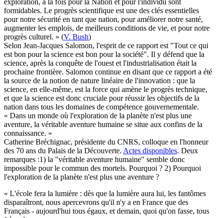
exploration, à la fois pour la Nation et pour l'individu sont
formidables. Le progrès scientifique est une des clés essentielles
pour notre sécurité en tant que nation, pour améliorer notre santé,
augmenter les emplois, de meilleurs conditions de vie, et pour notre
progrès culturel. » (
V. Bush
)
Selon Jean-Jacques Salomon, l'esprit de ce rapport est "Tout ce qui
est bon pour la science est bon pour la société". Il y défend que la
science, après la conquête de l'ouest et l'industrialisation était la
prochaine frontière. Salomon continue en disant que ce rapport a été
la source de la notion de nature linéaire de l'innovation : que la
science, en elle-même, est la force qui amène le progrès technique,
et que la science est donc cruciale pour réussir les objectifs de la
nation dans tous les domaines de compétence gouvernementale.
« Dans un monde où l'exploration de la planète n'est plus une
aventure, la véritable aventure humaine se situe aux confins de la
connaissance. »
Catherine Bréchignac, présidente du CNRS, colloque en l'honneur
des 70 ans du Palais de la Découverte.
Actes disponibles
. Deux
remarques :1) la "véritable aventure humaine" semble donc
impossible pour le commun des mortels. Pourquoi ? 2) Pourquoi
l'exploration de la planète n'est plus une aventure ?
« L'école fera la lumière : dès que la lumière aura lui, les fantômes
disparaîtront, nous apercevrons qu'il n'y a en France que des
Français - aujourd'hui tous égaux, et demain, quoi qu'on fasse, tous