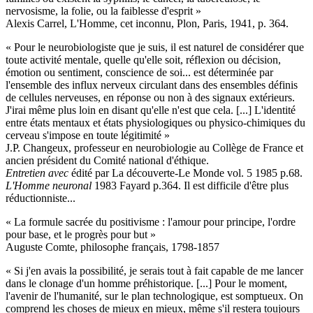
nervosisme, la folie, ou la faiblesse d'esprit »
Alexis Carrel, L'Homme, cet inconnu, Plon, Paris, 1941, p. 364.
« Pour le neurobiologiste que je suis, il est naturel de considérer que
toute activité mentale, quelle qu'elle soit, réflexion ou décision,
émotion ou sentiment, conscience de soi... est déterminée par
l'ensemble des influx nerveux circulant dans des ensembles définis
de cellules nerveuses, en réponse ou non à des signaux extérieurs.
J'irai même plus loin en disant qu'elle n'est que cela. [...] L'identité
entre états mentaux et états physiologiques ou physico-chimiques du
cerveau s'impose en toute légitimité »
J.P. Changeux, professeur en neurobiologie au Collège de France et
ancien président du Comité national d'éthique.
Entretien avec
édité par La découverte-Le Monde vol. 5 1985 p.68.
L'Homme neuronal
1983 Fayard p.364. Il est difficile d'être plus
réductionniste...
« La formule sacrée du positivisme : l'amour pour principe, l'ordre
pour base, et le progrès pour but »
Auguste Comte, philosophe français, 1798-1857
« Si j'en avais la possibilité, je serais tout à fait capable de me lancer
dans le clonage d'un homme préhistorique. [...] Pour le moment,
l'avenir de l'humanité, sur le plan technologique, est somptueux. On
comprend les choses de mieux en mieux, même s'il restera toujours