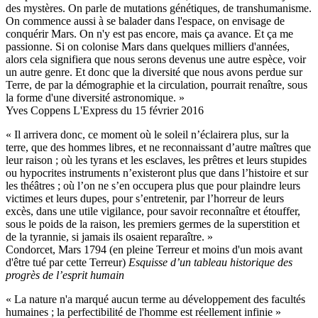
des mystères. On parle de mutations génétiques, de transhumanisme.
On commence aussi à se balader dans l'espace, on envisage de
conquérir Mars. On n'y est pas encore, mais ça avance. Et ça me
passionne. Si on colonise Mars dans quelques milliers d'années,
alors cela signifiera que nous serons devenus une autre espèce, voir
un autre genre. Et donc que la diversité que nous avons perdue sur
Terre, de par la démographie et la circulation, pourrait renaître, sous
la forme d'une diversité astronomique. »
Yves Coppens L'Express du 15 février 2016
« Il arrivera donc, ce moment où le soleil n’éclairera plus, sur la
terre, que des hommes libres, et ne reconnaissant d’autre maîtres que
leur raison ; où les tyrans et les esclaves, les prêtres et leurs stupides
ou hypocrites instruments n’existeront plus que dans l’histoire et sur
les théâtres ; où l’on ne s’en occupera plus que pour plaindre leurs
victimes et leurs dupes, pour s’entretenir, par l’horreur de leurs
excès, dans une utile vigilance, pour savoir reconnaître et étouffer,
sous le poids de la raison, les premiers germes de la superstition et
de la tyrannie, si jamais ils osaient reparaître. »
Condorcet, Mars 1794 (en pleine Terreur et moins d'un mois avant
d'être tué par cette Terreur)
Esquisse d’un tableau historique des
progrès de l’esprit humain
« La nature n'a marqué aucun terme au développement des facultés
humaines ; la perfectibilité de l'homme est réellement infinie »