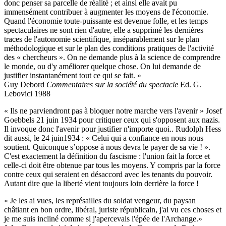
donc penser sa parcelle de réalité ; et ainsi elle avait pu
immensément contribuer à augmenter les moyens de l'économie.
Quand l'économie toute-puissante est devenue folle, et les temps
spectaculaires ne sont rien d'autre, elle a supprimé les dernières
traces de l'autonomie scientifique, inséparablement sur le plan
méthodologique et sur le plan des conditions pratiques de l'activité
des « chercheurs ». On ne demande plus à la science de comprendre
le monde, ou d'y améliorer quelque chose. On lui demande de
justifier instantanément tout ce qui se fait. »
Guy Debord
Commentaires sur la société du spectacle
Ed. G.
Lebovici 1988
« Ils ne parviendront pas à bloquer notre marche vers l'avenir » Josef
Goebbels 21 juin 1934 pour critiquer ceux qui s'opposent aux nazis.
Il invoque donc l'avenir pour justifier n'importe quoi.. Rudolph Hess
dit aussi, le 24 juin1934 : « Celui qui a confiance en nous nous
soutient. Quiconque s’oppose à nous devra le payer de sa vie ! ».
C'est exactement la définition du fascisme : l'union fait la force et
celle-ci doit être obtenue par tous les moyens. Y compris par la force
contre ceux qui seraient en désaccord avec les tenants du pouvoir.
Autant dire que la liberté vient toujours loin derrière la force !
« Je les ai vues, les représailles du soldat vengeur, du paysan
châtiant en bon ordre, libéral, juriste républicain, j'ai vu ces choses et
je me suis incliné comme si j'apercevais l'épée de l'Archange.»