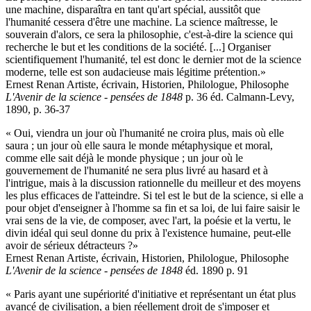
une machine, disparaîtra en tant qu'art spécial, aussitôt que
l'humanité cessera d'être une machine. La science maîtresse, le
souverain d'alors, ce sera la philosophie, c'est-à-dire la science qui
recherche le but et les conditions de la société. [...] Organiser
scientifiquement l'humanité, tel est donc le dernier mot de la science
moderne, telle est son audacieuse mais légitime prétention.»
Ernest Renan Artiste, écrivain, Historien, Philologue, Philosophe
L'Avenir de la science - pensées de 1848
p. 36 éd. Calmann-Levy,
1890, p. 36-37
« Oui, viendra un jour où l'humanité ne croira plus, mais où elle
saura
; un jour où elle saura le monde métaphysique et moral,
comme elle sait déjà le monde physique ; un jour où le
gouvernement de l'humanité ne sera plus livré au hasard et à
l'intrigue, mais à la discussion rationnelle du meilleur et des moyens
les plus efficaces de l'atteindre. Si tel est le but de la science, si elle a
pour objet d'enseigner à l'homme sa fin et sa loi, de lui faire saisir le
vrai sens de la vie, de composer, avec l'art, la poésie et la vertu, le
divin idéal qui seul donne du prix à l'existence humaine, peut-elle
avoir de sérieux détracteurs ?»
Ernest Renan Artiste, écrivain, Historien, Philologue, Philosophe
L'Avenir de la science - pensées de 1848
éd. 1890 p. 91
« Paris ayant une supériorité d'initiative et représentant un état plus
avancé de civilisation, a bien réellement droit de s'imposer et