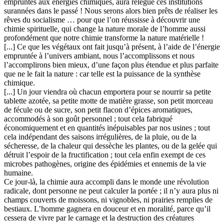
empruntés aux énergies chimiques, aura relégué ces institutions
surannées dans le passé ! Nous serons alors bien prêts de réaliser les
rêves du socialisme … pour que l’on réussisse à découvrir une
chimie spirituelle, qui change la nature morale de l’homme aussi
profondément que notre chimie transforme la nature matérielle !
[...] Ce que les végétaux ont fait jusqu’à présent, à l’aide de l’énergie
empruntée à l’univers ambiant, nous l’accomplissons et nous
l’accomplirons bien mieux, d’une façon plus étendue et plus parfaite
que ne le fait la nature : car telle est la puissance de la synthèse
chimique.
[...] Un jour viendra où chacun emportera pour se nourrir sa petite
tablette azotée, sa petite motte de matière grasse, son petit morceau
de fécule ou de sucre, son petit flacon d’épices aromatiques,
accommodés à son goût personnel ; tout cela fabriqué
économiquement et en quantités inépuisables par nos usines ; tout
cela indépendant des saisons irrégulières, de la pluie, ou de la
sécheresse, de la chaleur qui dessèche les plantes, ou de la gelée qui
détruit l’espoir de la fructification ; tout cela enfin exempt de ces
microbes pathogènes, origine des épidémies et ennemis de la vie
humaine.
Ce jour-là, la chimie aura accompli dans le monde une révolution
radicale, dont personne ne peut calculer la portée ; il n’y aura plus ni
champs couverts de moissons, ni vignobles, ni prairies remplies de
bestiaux. L’homme gagnera en douceur et en moralité, parce qu’il
cessera de vivre par le carnage et la destruction des créatures