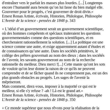
d'entraîner vers le parfait les masses plus lourdes. [...] Longtemps
encore l’humanité aura besoin qu’on lui fasse du bien malgré elle.
Gouverner pour le progrès, c’est gouverner de droit divin.»
Ernest Renan Artiste, écrivain, Historien, Philologue, Philosophe
L'Avenir de la science - pensées de 1848
p. 343
« L’idéal d’un gouvernement serait un gouvernement scientifique,
où des hommes compétents et spéciaux traiteraient les questions
gouvernementales comme des questions scientifiques, et en
chercheraient rationnellement la solution. [...] La politique est une
science comme une autre, et exige apparemment autant d’études et
de connaissances qu’une autre. Dans les sociétés primitives, le
collège des prêtres gouvernait au nom des dieux ; dans les sociétés
de l’avenir, les savants gouverneront au nom de la recherche
rationnelle du meilleur. Dieu merci ![...] Cette manie qu'ont les sots
de vouloir qu'on leur donne la raison de ce qu'ils ne peuvent
comprendre et de se fâcher quand ils ne comprennent pas, est un des
plus grands obstacles au progrès. Les sages de l'avenir la
mépriseront.
Mais comment, direz-vous, imposer à la majorité ce qui est le
meilleur, si elle s'y refuse ? -ah ! Là est le grand art.»
Ernest Renan Artiste, écrivain, Historien, Philologue, Philosophe
L'Avenir de la science - pensées de 1848
p. 350
« Ce monde supérieur que nous rêvons pour la réalisation de la