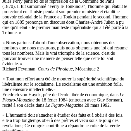
Jules Ferry parle ici de la répression de la Commune de Paris
(1870). Il fut surnommé "Ferry le Tonkinois", l'homme qui établit le
protectorat en Tunisie pendant son premier ministère et établit le
pouvoir colonial de la France au Tonkin pendant le second, l'homme
qui en 1885 prononça un discours dont Charles-André Julien a pu
dire qu'il était « le premier manifeste impérialiste qui ait été porté à la
Tribune. ».
« Nous partons d'abord d'une observation, nous obtenons des
nombres que nous mesurons, puis nous obtenons une loi qui résume
tous les nombres. Mais le vrai triomphe de la science, c'est de
pouvoir trouver une manière de penser telle que cette loi soit
évidente. »
Richard Feynman,
Cours de Physique
, Mécanique 2
« Tout mon effort aura été de montrer la supériorité scientifique du
libéralisme sur le socialisme. Le socialisme est une ambition folle,
une démesure intellectuelle.»
Friedrich von Hayek, père de l'école libérale économique, dans
Le
Figaro-Magazine
du 18 férier 1984 (entretien avec Guy Sorman),
recité à son décès dans
Le Figaro-Magazine
28 mars 1992.
« L'humanité doit s'attacher à étudier des faits et à obéir à des lois,
elle a trop longtemps obéi à des prêtres et vécu sous le joug des
révélations; Ce congrès contribue à répandre le culte de la vérité
scientifique. »