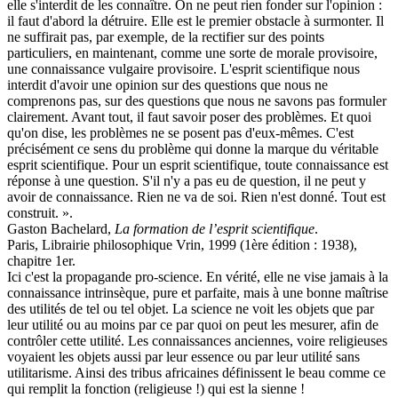
elle s'interdit de les connaître. On ne peut rien fonder sur l'opinion :
il faut d'abord la détruire. Elle est le premier obstacle à surmonter. Il
ne suffirait pas, par exemple, de la rectifier sur des points
particuliers, en maintenant, comme une sorte de morale provisoire,
une connaissance vulgaire provisoire. L'esprit scientifique nous
interdit d'avoir une opinion sur des questions que nous ne
comprenons pas, sur des questions que nous ne savons pas formuler
clairement. Avant tout, il faut savoir poser des problèmes. Et quoi
qu'on dise, les problèmes ne se posent pas d'eux-mêmes. C'est
précisément ce sens du problème qui donne la marque du véritable
esprit scientifique. Pour un esprit scientifique, toute connaissance est
réponse à une question. S'il n'y a pas eu de question, il ne peut y
avoir de connaissance. Rien ne va de soi. Rien n'est donné. Tout est
construit. ».
Gaston Bachelard,
La formation de l’esprit scientifique
.
Paris, Librairie philosophique Vrin, 1999 (1ère édition : 1938),
chapitre 1er.
Ici c'est la propagande pro-science. En vérité, elle ne vise jamais à la
connaissance intrinsèque, pure et parfaite, mais à une bonne maîtrise
des utilités de tel ou tel objet. La science ne voit les objets que par
leur utilité ou au moins par ce par quoi on peut les mesurer, afin de
contrôler cette utilité. Les connaissances anciennes, voire religieuses
voyaient les objets aussi par leur essence ou par leur utilité sans
utilitarisme. Ainsi des tribus africaines définissent le beau comme ce
qui remplit la fonction (religieuse !) qui est la sienne !