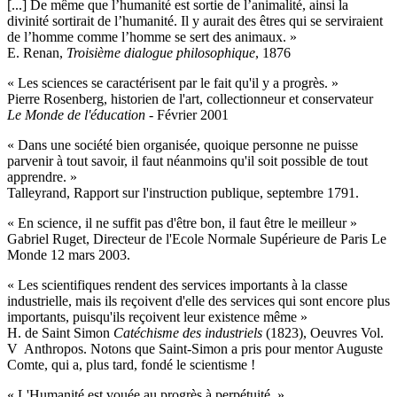
[...] De même que l’humanité est sortie de l’animalité, ainsi la
divinité sortirait de l’humanité. Il y aurait des êtres qui se serviraient
de l’homme comme l’homme se sert des animaux. »
E. Renan,
Troisième dialogue philosophique
, 1876
« Les sciences se caractérisent par le fait qu'il y a progrès. »
Pierre Rosenberg, historien de l'art, collectionneur et conservateur
Le Monde de l'éducation
- Février 2001
« Dans une société bien organisée, quoique personne ne puisse
parvenir à tout savoir, il faut néanmoins qu'il soit possible de tout
apprendre. »
Talleyrand, Rapport sur l'instruction publique, septembre 1791.
« En science, il ne suffit pas d'être bon, il faut être le meilleur »
Gabriel Ruget, Directeur de l'Ecole Normale Supérieure de Paris Le
Monde 12 mars 2003.
« Les scientifiques rendent des services importants à la classe
industrielle, mais ils reçoivent d'elle des services qui sont encore plus
importants, puisqu'ils reçoivent leur existence même »
H. de Saint Simon
Catéchisme des industriels
(1823), Oeuvres Vol.
V Anthropos. Notons que Saint-Simon a pris pour mentor Auguste
Comte, qui a, plus tard, fondé le scientisme !
« L'Humanité est vouée au progrès à perpétuité. »