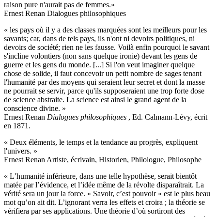
raison pure n'aurait pas de femmes.»
Ernest Renan Dialogues philosophiques
« les pays où il y a des classes marquées sont les meilleurs pour les
savants; car, dans de tels pays, ils n'ont ni devoirs politiques, ni
devoirs de société; rien ne les fausse. Voilà enfin pourquoi le savant
s'incline volontiers (non sans quelque ironie) devant les gens de
guerre et les gens du monde. [...] Si l'on veut imaginer quelque
chose de solide, il faut concevoir un petit nombre de sages tenant
l'humanité par des moyens qui seraient leur secret et dont la masse
ne pourrait se servir, parce qu'ils supposeraient une trop forte dose
de science abstraite. La science est ainsi le grand agent de la
conscience divine. »
Ernest Renan
Dialogues philosophiques
, Ed. Calmann-Lévy, écrit
en 1871.
« Deux éléments, le temps et la tendance au progrès, expliquent
l'univers. »
Ernest Renan Artiste, écrivain, Historien, Philologue, Philosophe
« L’humanité inférieure, dans une telle hypothèse, serait bientôt
matée par l’évidence, et l’idée même de la révolte disparaîtrait. La
vérité sera un jour la force. « Savoir, c’est pouvoir » est le plus beau
mot qu’on ait dit. L’ignorant verra les effets et croira ; la théorie se
vérifiera par ses applications. Une théorie d’où sortiront des