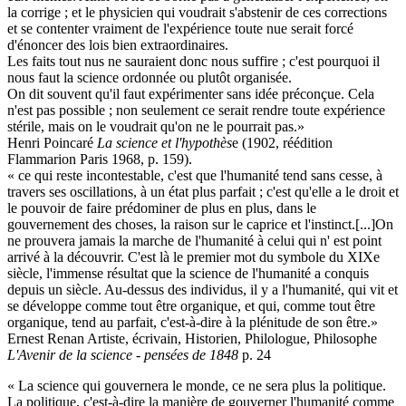
la corrige ; et le physicien qui voudrait s'abstenir de ces corrections
et se contenter vraiment de l'expérience toute nue serait forcé
d'énoncer des lois bien extraordinaires.
Les faits tout nus ne sauraient donc nous suffire ; c'est pourquoi il
nous faut la science ordonnée ou plutôt organisée.
On dit souvent qu'il faut expérimenter sans idée préconçue. Cela
n'est pas possible ; non seulement ce serait rendre toute expérience
stérile, mais on le voudrait qu'on ne le pourrait pas.»
Henri Poincaré
La science et l'hypothès
e (1902, réédition
Flammarion Paris 1968, p. 159).
« ce qui reste incontestable, c'est que l'humanité tend sans cesse, à
travers ses oscillations, à un état plus parfait ; c'est qu'elle a le droit et
le pouvoir de faire prédominer de plus en plus, dans le
gouvernement des choses, la raison sur le caprice et l'instinct.[...]On
ne prouvera jamais la marche de l'humanité à celui qui n' est point
arrivé à la découvrir. C'est là le premier mot du symbole du XIXe
siècle, l'immense résultat que la science de l'humanité a conquis
depuis un siècle. Au-dessus des individus, il y a l'humanité, qui vit et
se développe comme tout être organique, et qui, comme tout être
organique, tend au parfait, c'est-à-dire à la plénitude de son être.»
Ernest Renan Artiste, écrivain, Historien, Philologue, Philosophe
L'Avenir de la science - pensées de 1848
p. 24
« La science qui gouvernera le monde, ce ne sera plus la politique.
La politique, c'est-à-dire la manière de gouverner l'humanité comme