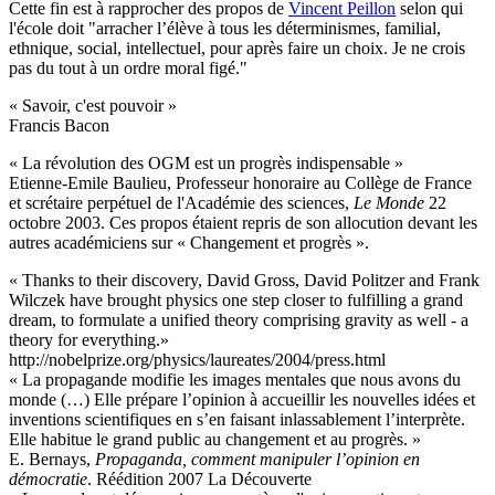
Cette fin est à rapprocher des propos de
Vincent Peillon
selon qui
l'école doit "arracher l’élève à tous les déterminismes, familial,
ethnique, social, intellectuel, pour après faire un choix. Je ne crois
pas du tout à un ordre moral figé."
« Savoir, c'est pouvoir »
Francis Bacon
« La révolution des OGM est un progrès indispensable »
Etienne-Emile Baulieu, Professeur honoraire au Collège de France
et scrétaire perpétuel de l'Académie des sciences,
Le Monde
22
octobre 2003. Ces propos étaient repris de son allocution devant les
autres académiciens sur « Changement et progrès ».
« Thanks to their discovery, David Gross, David Politzer and Frank
Wilczek have brought physics one step closer to fulfilling a grand
dream, to formulate a unified theory comprising gravity as well - a
theory for everything.»
http://nobelprize.org/physics/laureates/2004/press.html
« La propagande modifie les images mentales que nous avons du
monde (…) Elle prépare l’opinion à accueillir les nouvelles idées et
inventions scientifiques en s’en faisant inlassablement l’interprète.
Elle habitue le grand public au changement et au progrès. »
E. Bernays,
Propaganda, comment manipuler l’opinion en
démocratie
. Réédition 2007 La Découverte