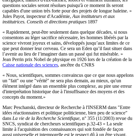
questions sociales seront résolues puisqu'à ce moment ils seront
capables d'une union très forte pour des projets de longue haleine. »
Jules Payot, inspecteur d'Académie,
Aux instituteurs et aux
institutrices. Conseils et directions pratiques
1897
« Rapidement, peut-être seulement dans quelque décades, si nous
consentons au léger sacrifice nécessaire, les hommes libérés par la
science vivront joyeux et sains, développés jusqu’aux limites de ce
que peut donner leur cerveau. Ce sera un Eden qu’il faut situer dans
l’avenir au lieu de l’imaginer dans un passé qui fut misérable. »
Jean Perrin prix Nobel de physique en 1926 lors de la création de la
Caisse nationale des sciences
, ancêtre du CNRS
« Nous, scientifiques, sommes convaincus que ce que nous appelons
un "fait" ou une "vérité" ne sera plus demain, au mieux, qu'un
élément intégré dans un ensemble plus complexe, au pire une erreur
d'interprétation historique due à l'insuffisance des moyens et des
concepts du moment.»
Marc Peschanski, directeur de Recherche à l'INSERM dans "Entre
idées réactionnaires et politique politicienne, bien peu de science"
dans
La vie de la Recherche Scientifique
, n° 355 (11/2003) revue du
SNCS, syndicat de chercheurs scientifiques p.32-43 « La seule
limite à l'acquisition des connaissances qui soit fondée de façon
aussi universelle et intemporelle est le respect dû à un être vivant.