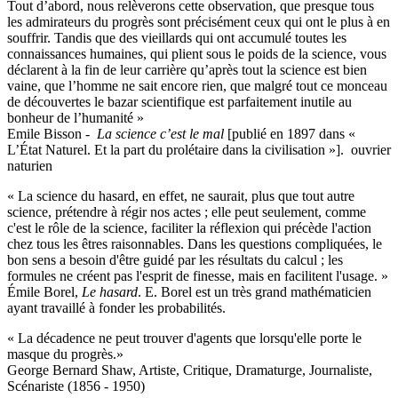
Tout d’abord, nous relèverons cette observation, que presque tous
les admirateurs du progrès sont précisément ceux qui ont le plus à en
souffrir. Tandis que des vieillards qui ont accumulé toutes les
connaissances humaines, qui plient sous le poids de la science, vous
déclarent à la fin de leur carrière qu’après tout la science est bien
vaine, que l’homme ne sait encore rien, que malgré tout ce monceau
de découvertes le bazar scientifique est parfaitement inutile au
bonheur de l’humanité »
Emile Bisson -
La science c’est le mal
[publié en 1897 dans «
L’État Naturel. Et la part du prolétaire dans la civilisation »]. ouvrier
naturien
« La science du hasard, en effet, ne saurait, plus que tout autre
science, prétendre à régir nos actes ; elle peut seulement, comme
c'est le rôle de la science, faciliter la réflexion qui précède l'action
chez tous les êtres raisonnables. Dans les questions compliquées, le
bon sens a besoin d'être guidé par les résultats du calcul ; les
formules ne créent pas l'esprit de finesse, mais en facilitent l'usage. »
Émile Borel,
Le hasard
. E. Borel est un très grand mathématicien
ayant travaillé à fonder les probabilités.
« La décadence ne peut trouver d'agents que lorsqu'elle porte le
masque du progrès.»
George Bernard Shaw, Artiste, Critique, Dramaturge, Journaliste,
Scénariste (1856 - 1950)