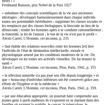
frères ! »
Ferdinand Buisson, prix Nobel de la Paix 1927
« substituer des concepts scientifiques de la vie aux anciennes
idéologies ; développer harmonieusement dans chaque individu
toutes ses potentialités héréditaires ; supprimer les classes sociales et
les remplacer par des classes biologiques, la biocratie au lieu de la
démocratie ; rendre les hommes aptes à se conduire rationnellement :
la fraternité, la loi de l'amour ; le but de la vie n'est pas le profit »
Alexis Carrel, L'Homme, cet inconnu, p. 235
« faut établir des relations nouvelles entre les hommes [et] tirer
l'individu de l'état de diminution intellectuelle, morale et
physiologique amené par les conditions modernes de la vie. De
développer en lui toutes ses activités virtuelles. De lui donner la
santé »
Alexis Carrel, L'Homme, cet inconnu, Plon, Paris, 1941, p. 355
« la sélection naturelle n'a pas joué son rôle depuis longtemps » et
que « beaucoup d'individus inférieurs ont été conservés grâce aux
efforts de l'hygiène et de la médecine »
Alexis Carrel, L'Homme, cet inconnu, Plon, Paris, 1941, p. 359.
« par une éducation appropriée, on pourrait faire comprendre aux
jeunes gens à quels malheurs ils s'exposent en se mariant dans des
familles où existent la syphilis, le cancer, la tuberculose, le