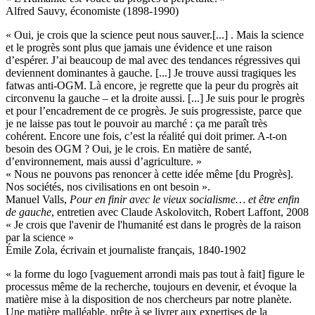
Alfred Sauvy, économiste (1898-1990)
« Oui, je crois que la science peut nous sauver.[...] . Mais la science
et le progrès sont plus que jamais une évidence et une raison
d’espérer. J’ai beaucoup de mal avec des tendances régressives qui
deviennent dominantes à gauche. [...] Je trouve aussi tragiques les
fatwas anti-OGM. Là encore, je regrette que la peur du progrès ait
circonvenu la gauche – et la droite aussi. [...] Je suis pour le progrès
et pour l’encadrement de ce progrès. Je suis progressiste, parce que
je ne laisse pas tout le pouvoir au marché : ça me paraît très
cohérent. Encore une fois, c’est la réalité qui doit primer. A-t-on
besoin des OGM ? Oui, je le crois. En matière de santé,
d’environnement, mais aussi d’agriculture. »
« Nous ne pouvons pas renoncer à cette idée même [du Progrès].
Nos sociétés, nos civilisations en ont besoin ».
Manuel Valls,
Pour en finir avec le vieux socialisme… et être enfin
de gauche
, entretien avec Claude Askolovitch, Robert Laffont, 2008
« Je crois que l'avenir de l'humanité est dans le progrès de la raison
par la science »
Émile Zola, écrivain et journaliste français, 1840-1902
« la forme du logo [vaguement arrondi mais pas tout à fait] figure le
processus même de la recherche, toujours en devenir, et évoque la
matière mise à la disposition de nos chercheurs par notre planète.
Une matière malléable, prête à se livrer aux expertises de la