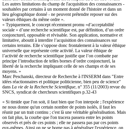
Les autres limitations du champ de l'acquisition des connaissances -
souhaitées par certains à un moment donné de l'histoire et dans un
lieu géographique donné - ne peuvent prétendre reposer sur des
valeurs éthiques du même ordre ».
« Typiquement, le concept récemment promu «d’acceptabilité
sociale » d’une recherche scientifique est, par définition, d’un ordre
conjoncturel, opposable et révisable. Son application, normative et
limitative, aboutit à interdire l’acquisition des connaissances sur
certains terrains. Elle s’oppose donc frontalement à la valeur éthique
universelle que représente cette activité. La valeur éthique de
l’activité de recherche scientifique justifie que l’on combatte par
principe l’introduction de telles bornes d’ordre conjoncturel, la
liberté de la recherche impliquant celle de ses champs et de ses
moyens. »
Marc Peschanski, directeur de Recherche à l'INSERM dans "Entre
idées réactionnaires et politique politicienne, bien peu de science"
dans
La vie de la Recherche Scientifique
, n° 355 (11/2003) revue du
SNCS, syndicat de chercheurs scientifiques p.32-43
« Si timide que l'on soit, il faut bien que l'on interpole ; l'expérience
ne nous donne qu'un certain nombre de points isolés, il faut les
réunir par un trait continu ; c'est là une véritable généralisation. Mais
on fait plus, la courbe que l'on tracera passera entre les points
observés et près de ces points ; elle ne passera pas par ces points
eux-mêmes. Ainsi on ne se borne pas à généraliser l'expérience, on