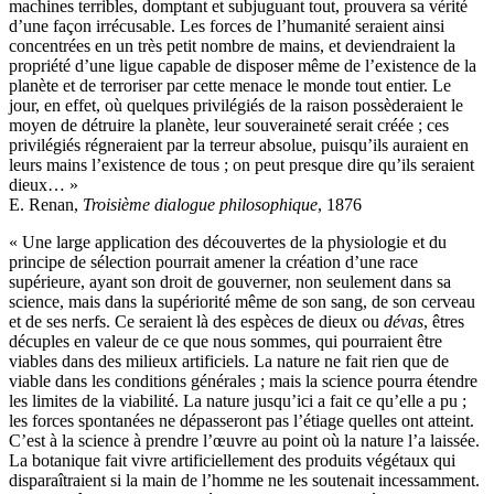
machines terribles, domptant et subjuguant tout, prouvera sa vérité
d’une façon irrécusable. Les forces de l’humanité seraient ainsi
concentrées en un très petit nombre de mains, et deviendraient la
propriété d’une ligue capable de disposer même de l’existence de la
planète et de terroriser par cette menace le monde tout entier. Le
jour, en effet, où quelques privilégiés de la raison possèderaient le
moyen de détruire la planète, leur souveraineté serait créée ; ces
privilégiés régneraient par la terreur absolue, puisqu’ils auraient en
leurs mains l’existence de tous ; on peut presque dire qu’ils seraient
dieux… »
E. Renan,
Troisième dialogue philosophique
, 1876
« Une
large
application
des
découvertes
de
la
physiologie
et
du
principe
de
sélection
pourrait
amener
la
création
d’une
race
supérieure
,
ayant
son
droit
de
gouverner
,
non
seulement
dans
sa
science
,
mais
dans
la
supériorité
même
de
son
sang
,
de
son
cerveau
et
de
ses
nerfs
.
Ce
seraient
là
des
espèces
de
dieux
ou
dévas
,
êtres
décuples
en
valeur
de
ce
que
nous
sommes
,
qui
pourraient
être
viables
dans
des
milieux
artificiels
.
La
nature
ne
fait
rien
que
de
viable
dans
les
conditions
générales
;
mais
la
science
pourra
étendre
les
limites
de
la
viabilité
.
La
nature
jusqu’ici
a
fait
ce
qu’elle
a
pu
;
les
forces
spontanées
ne
dépasseront
pas
l’étiage
quelles
ont
atteint
.
C’est
à
la
science
à
prendre
l’œuvre
au
point
où
la
nature
l’a
laissée
.
La
botanique
fait
vivre
artificiellement
des
produits
végétaux
qui
disparaîtraient
si
la
main
de
l’homme
ne
les
soutenait
incessamment
.