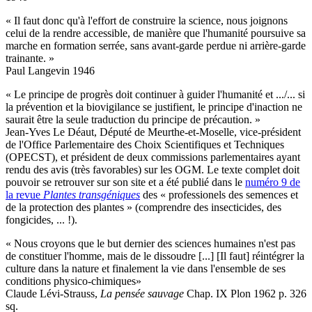
« Il faut donc qu'à l'effort de construire la science, nous joignons
celui de la rendre accessible, de manière que l'humanité poursuive sa
marche en formation serrée, sans avant-garde perdue ni arrière-garde
trainante. »
Paul Langevin 1946
« Le principe de progrès doit continuer à guider l'humanité et .../... si
la prévention et la biovigilance se justifient, le principe d'inaction ne
saurait être la seule traduction du principe de précaution. »
Jean-Yves Le Déaut, Député de Meurthe-et-Moselle, vice-président
de l'Office Parlementaire des Choix Scientifiques et Techniques
(OPECST), et président de deux commissions parlementaires ayant
rendu des avis (très favorables) sur les OGM. Le texte complet doit
pouvoir se retrouver sur son site et a été publié dans le
numéro 9 de
la revue
Plantes transgéniques
des « professionels des semences et
de la protection des plantes » (comprendre des insecticides, des
fongicides, ... !).
« Nous croyons que le but dernier des sciences humaines n'est pas
de constituer l'homme, mais de le dissoudre [...] [Il faut] réintégrer la
culture dans la nature et finalement la vie dans l'ensemble de ses
conditions physico-chimiques»
Claude Lévi-Strauss,
La pensée sauvage
Chap. IX Plon 1962 p. 326
sq.