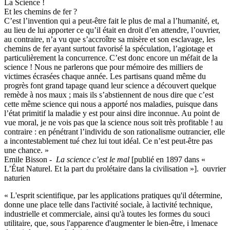
La Science !
Et les chemins de fer ?
C’est l’invention qui a peut-être fait le plus de mal a l’humanité, et,
au lieu de lui apporter ce qu’il était en droit d’en attendre, l’ouvrier,
au contraire, n’a vu que s’accroître sa misère et son esclavage, les
chemins de fer ayant surtout favorisé la spéculation, l’agiotage et
particulièrement la concurrence. C’est donc encore un méfait de la
science ! Nous ne parlerons que pour mémoire des milliers de
victimes écrasées chaque année. Les partisans quand même du
progrès font grand tapage quand leur science a découvert quelque
remède à nos maux ; mais ils s’abstiennent de nous dire que c’est
cette même science qui nous a apporté nos maladies, puisque dans
l’état primitif la maladie y est pour ainsi dire inconnue. Au point de
vue moral, je ne vois pas que la science nous soit très profitable ! au
contraire : en pénétrant l’individu de son rationalisme outrancier, elle
a incontestablement tué chez lui tout idéal. Ce n’est peut-être pas
une chance. »
Emile Bisson -
La science c’est le mal
[publié en 1897 dans «
L’État Naturel. Et la part du prolétaire dans la civilisation »]. ouvrier
naturien
« L'esprit scientifique, par les applications pratiques qu'il détermine,
donne une place telle dans l'activité sociale, à lactivité technique,
industrielle et commerciale, ainsi qu'à toutes les formes du souci
utilitaire, que, sous l'apparence d'augmenter le bien-être, i lmenace