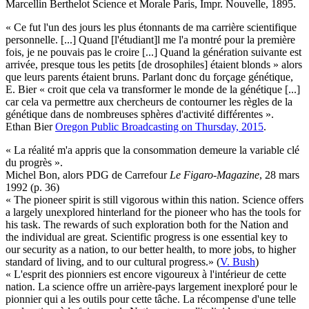
Marcellin Berthelot Science et Morale Paris, Impr. Nouvelle,‎ 1895.
« Ce fut l'un des jours les plus étonnants de ma carrière scientifique
personnelle. [...] Quand [l'étudiant]l me l'a montré pour la première
fois, je ne pouvais pas le croire [...] Quand la génération suivante est
arrivée, presque tous les petits [de drosophiles] étaient blonds » alors
que leurs parents étaient bruns. Parlant donc du forçage génétique,
E. Bier « croit que cela va transformer le monde de la génétique [...]
car cela va permettre aux chercheurs de contourner les règles de la
génétique dans de nombreuses sphères d'activité différentes ».
Ethan Bier
Oregon Public Broadcasting on Thursday, 2015
.
« La réalité m'a appris que la consommation demeure la variable clé
du progrès ».
Michel Bon, alors PDG de Carrefour
Le Figaro-Magazine
, 28 mars
1992 (p. 36)
« The pioneer spirit is still vigorous within this nation. Science offers
a largely unexplored hinterland for the pioneer who has the tools for
his task. The rewards of such exploration both for the Nation and
the individual are great. Scientific progress is one essential key to
our security as a nation, to our better health, to more jobs, to higher
standard of living, and to our cultural progress.» (
V. Bush
)
« L'esprit des pionniers est encore vigoureux à l'intérieur de cette
nation. La science offre un arrière-pays largement inexploré pour le
pionnier qui a les outils pour cette tâche. La récompense d'une telle