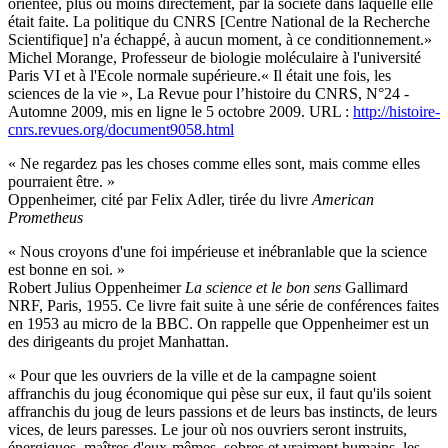
orientée, plus ou moins directement, par la société dans laquelle elle
était faite. La politique du CNRS [Centre National de la Recherche
Scientifique] n'a échappé, à aucun moment, à ce conditionnement.»
Michel Morange, Professeur de biologie moléculaire à l'université
Paris VI et à l'Ecole normale supérieure.« Il était une fois, les
sciences de la vie », La Revue pour l’histoire du CNRS, N°24 -
Automne 2009, mis en ligne le 5 octobre 2009. URL :
http://histoire-
cnrs.revues.org/document9058.html
« Ne regardez pas les choses comme elles sont, mais comme elles
pourraient être. »
Oppenheimer, cité par Felix Adler, tirée du livre
American
Prometheus
« Nous croyons d'une foi impérieuse et inébranlable que la science
est bonne en soi. »
Robert Julius Oppenheimer
La science et le bon sens
Gallimard
NRF, Paris, 1955. Ce livre fait suite à une série de conférences faites
en 1953 au micro de la BBC. On rappelle que Oppenheimer est un
des dirigeants du projet Manhattan.
« Pour que les ouvriers de la ville et de la campagne soient
affranchis du joug économique qui pèse sur eux, il faut qu'ils soient
affranchis du joug de leurs passions et de leurs bas instincts, de leurs
vices, de leurs paresses. Le jour où nos ouvriers seront instruits,
énergiques, maîtres d'eux-mêmes, sobres et vraiment humains, les