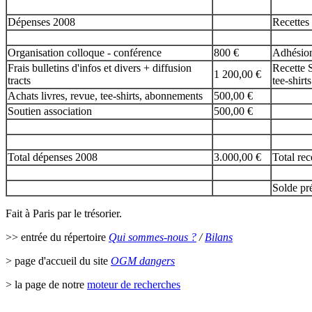
Dépenses 2008
Recettes
Organisation colloque - conférence
800 €
Adhésion
Frais bulletins d'infos et divers + diffusion
Recette S
1 200,00 €
tracts
tee-shirts
Achats livres, revue, tee-shirts, abonnements
500,00 €
Soutien association
500,00 €
Total dépenses 2008
3.000,00 €
Total rec
Solde pr
Fait à Paris par le trésorier.
>> entrée du répertoire
Qui sommes-nous ?
/
Bilans
> page d'accueil du site
OGM dangers
> la page de notre
moteur de recherches