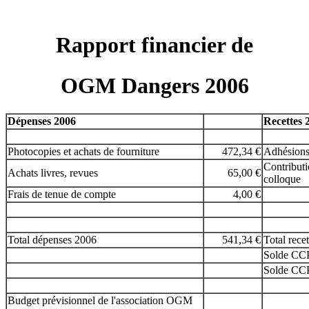
Rapport financier de
OGM Dangers 2006
Dépenses 2006
Recettes 
Photocopies et achats de fourniture
472,34 €
Adhésions
Contributi
Achats livres, revues
65,00 €
colloque
Frais de tenue de compte
4,00 €
Total dépenses 2006
541,34 €
Total rece
Solde CCP
Solde CCP
Budget prévisionnel de l'association OGM