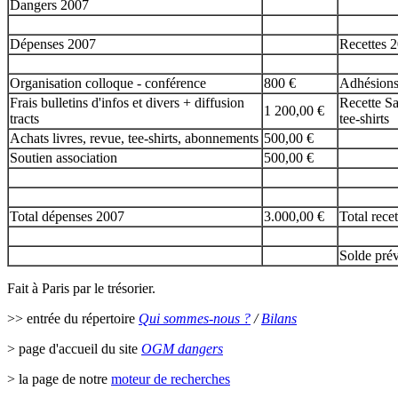
Dangers 2007
Dépenses 2007
Recettes 
Organisation colloque - conférence
800 €
Adhésions
Frais bulletins d'infos et divers + diffusion
Recette Sa
1 200,00 €
tracts
tee-shirts
Achats livres, revue, tee-shirts, abonnements
500,00 €
Soutien association
500,00 €
Total dépenses 2007
3.000,00 €
Total rece
Solde prév
Fait à Paris par le trésorier.
>> entrée du répertoire
Qui sommes-nous ?
/
Bilans
> page d'accueil du site
OGM dangers
> la page de notre
moteur de recherches