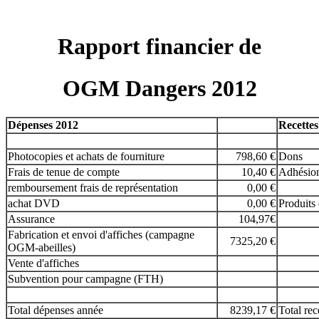
Rapport financier de
OGM Dangers 2012
Dépenses 2012
Recettes
Photocopies et achats de fourniture
798,60 €
Dons
Frais de tenue de compte
10,40 €
Adhésio
remboursement frais de représentation
0,00 €
achat DVD
0,00 €
Produits 
Assurance
104,97€
Fabrication et envoi d'affiches (campagne
7325,20 €
OGM-abeilles)
Vente d'affiches
Subvention pour campagne (FTH)
Total dépenses année
8239,17 €
Total rec