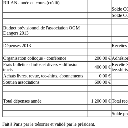
BILAN année en cours (crédit)
Solde C
Solde C
Budget prévisionnel de l'association OGM
Dangers 2013
Dépenses 2013
Recettes
Organisation colloque - conférence
200,00 €
Adhésion
Frais bulletins d'infos et divers + diffusion
Recette S
400,00 €
tracts
tee-shirts
Achats livres, revue, tee-shirts, abonnements
0,00 €
Soutien associations
600,00 €
Total dépenses année
1.200,00 €
Total rec
Solde pr
Fait à Paris par le trésorier et validé par le président.