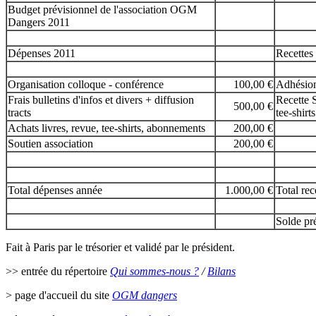
Budget prévisionnel de l'association OGM
Dangers 2011
Dépenses 2011
Recettes
Organisation colloque - conférence
100,00 €
Adhésion
Frais bulletins d'infos et divers + diffusion
Recette S
500,00 €
tracts
tee-shirts
Achats livres, revue, tee-shirts, abonnements
200,00 €
Soutien association
200,00 €
Total dépenses année
1.000,00 €
Total rec
Solde pr
Fait à Paris par le trésorier et validé par le président.
>> entrée du répertoire
Qui sommes-nous ?
/
Bilans
> page d'accueil du site
OGM dangers