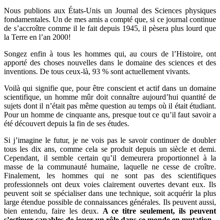
Nous publions aux États-Unis un Journal des Sciences physiques
fondamentales. Un de mes amis a compté que, si ce journal continue
de s’accroître comme il le fait depuis 1945, il pèsera plus lourd que
la Terre en l’an 2000!
Songez enfin à tous les hommes qui, au cours de l’Histoire, ont
apporté des choses nouvelles dans le domaine des sciences et des
inventions. De tous ceux-là, 93 % sont actuellement vivants.
Voilà qui signifie que, pour être conscient et actif dans un domaine
scientifique, un homme mûr doit connaître aujourd’hui quantité de
sujets dont il n’était pas même question au temps où il était étudiant.
Pour un homme de cinquante ans, presque tout ce qu’il faut savoir a
été découvert depuis la fin de ses études.
Si j’imagine le futur, je ne vois pas le savoir continuer de doubler
tous les dix ans, comme cela se produit depuis un siècle et demi.
Cependant, il semble certain qu’il demeurera proportionnel à la
masse de la communauté humaine, laquelle ne cesse de croître.
Finalement, les hommes qui ne sont pas des scientifiques
professionnels ont deux voies clairement ouvertes devant eux. Ils
peuvent soit se spécialiser dans une technique, soit acquérir la plus
large étendue possible de connaissances générales. Ils peuvent aussi,
bien entendu, faire les deux.
A ce titre seulement, ils peuvent
s’estimer capables de jouer un rôle dans ce monde en mutation.