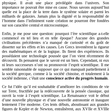
physique. Il avait une place privilégiée dans l’univers. Son
importance ne pouvait être mise en cause. Nous savons aujourd’hui
quelle est la place de la terre dans le système solaire et parmi les
milliards de galaxies. Jamais plus la dignité et la responsabilité de
l’homme dans l’infiniment vaste création ne pourront être fondées
sur son caractère central et microcosmique.
Enfin, je me pose une question: pourquoi l’ère scientifique a-t-elle
commencé en tel lieu et en telle époque? Aucune des grandes
civilisations précédentes n’a manqué de curiosité et du goût de
disserter sur les effets et les causes. Les Grecs inventèrent la rigueur
des mathématiques et de la logique. Ils firent des expériences. Ils
possédaient une technologie poussée que l’on vient récemment de
découvrir. Ils pensaient que le savoir est un bien. Cependant, ni eux
ni leurs successeurs n’ont su promouvoir l’esprit scientifique. Il me
semble raisonnable de supposer que ce qui manquait partiellement à
la société grecque, comme à la société chinoise, et totalement à la
société indienne, c’était une
conscience active du progrès humain
.
Ce fut l’idée qu’il est souhaitable d’améliorer les conditions de vie
sur Terre, fructifiée par la redécouverte de la pensée classique, qui
ouvrit la voie à l’esprit scientifique. La Renaissance voit le début
d’une nouvelle physique et d’une nouvelle astronomie et inaugure
lentement l’ère moderne. Ces lents débuts, aboutissant aux grandes
figures de Kepler et de Newton, entraînèrent, aux XVIIe et XVIIIe