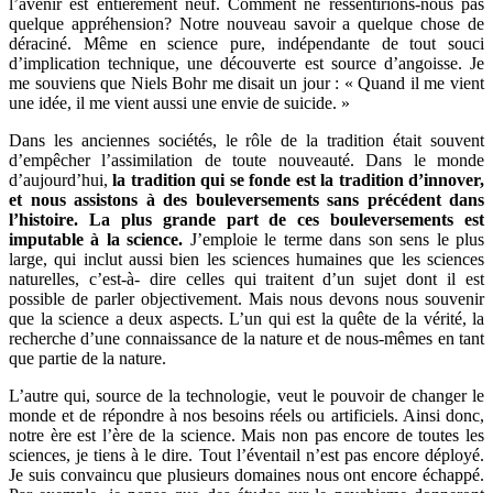
l’avenir est entièrement neuf. Comment ne ressentirions-nous pas
quelque appréhension? Notre nouveau savoir a quelque chose de
déraciné. Même en science pure, indépendante de tout souci
d’implication technique, une découverte est source d’angoisse. Je
me souviens que Niels Bohr me disait un jour : « Quand il me vient
une idée, il me vient aussi une envie de suicide. »
Dans les anciennes sociétés, le rôle de la tradition était souvent
d’empêcher l’assimilation de toute nouveauté. Dans le monde
d’aujourd’hui,
la tradition qui se fonde est la tradition d’innover,
et nous assistons à des bouleversements sans précédent dans
l’histoire. La plus grande part de ces bouleversements est
imputable à la science.
J’emploie le terme dans son sens le plus
large, qui inclut aussi bien les sciences humaines que les sciences
naturelles, c’est-à- dire celles qui traitent d’un sujet dont il est
possible de parler objectivement. Mais nous devons nous souvenir
que la science a deux aspects. L’un qui est la quête de la vérité, la
recherche d’une connaissance de la nature et de nous-mêmes en tant
que partie de la nature.
L’autre qui, source de la technologie, veut le pouvoir de changer le
monde et de répondre à nos besoins réels ou artificiels. Ainsi donc,
notre ère est l’ère de la science. Mais non pas encore de toutes les
sciences, je tiens à le dire. Tout l’éventail n’est pas encore déployé.
Je suis convaincu que plusieurs domaines nous ont encore échappé.