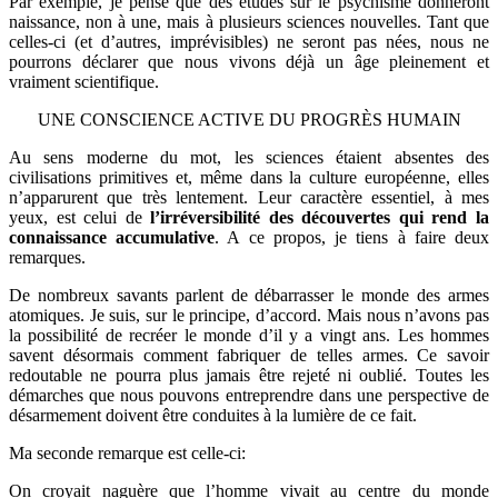
Par exemple, je pense que des études sur le psychisme donneront
naissance, non à une, mais à plusieurs sciences nouvelles. Tant que
celles-ci (et d’autres, imprévisibles) ne seront pas nées, nous ne
pourrons déclarer que nous vivons déjà un âge pleinement et
vraiment scientifique.
UNE CONSCIENCE ACTIVE DU PROGRÈS HUMAIN
Au sens moderne du mot, les sciences étaient absentes des
civilisations primitives et, même dans la culture européenne, elles
n’apparurent que très lentement. Leur caractère essentiel, à mes
yeux, est celui de
l’irréversibilité des découvertes qui rend la
connaissance accumulative
. A ce propos, je tiens à faire deux
remarques.
De nombreux savants parlent de débarrasser le monde des armes
atomiques. Je suis, sur le principe, d’accord. Mais nous n’avons pas
la possibilité de recréer le monde d’il y a vingt ans. Les hommes
savent désormais comment fabriquer de telles armes. Ce savoir
redoutable ne pourra plus jamais être rejeté ni oublié. Toutes les
démarches que nous pouvons entreprendre dans une perspective de
désarmement doivent être conduites à la lumière de ce fait.
Ma seconde remarque est celle-ci:
On croyait naguère que l’homme vivait au centre du monde