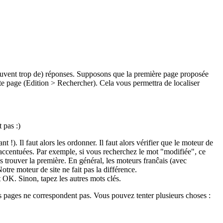
 souvent trop de) réponses. Supposons que la première page proposée
tte page (Edition > Rechercher). Cela vous permettra de localiser
 pas :)
). Il faut alors les ordonner. Il faut alors vérifier que le moteur de
non accentuées. Par exemple, si vous recherchez le mot "modifiée", ce
s trouver la première. En général, les moteurs franĉais (avec
Notre moteur de site ne fait pas la différence.
 OK. Sinon, tapez les autres mots clés.
 pages ne correspondent pas. Vous pouvez tenter plusieurs choses :