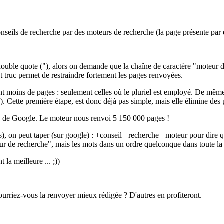
nseils de recherche par des moteurs de recherche (la page présente par 
ouble quote ("), alors on demande que la chaîne de caractère "moteur de
t truc permet de restraindre fortement les pages renvoyées.
nt moins de pages : seulement celles où le pluriel est employé. De même
). Cette première étape, est donc déjà pas simple, mais elle élimine des 
re de Google. Le moteur nous renvoi 5 150 000 pages !
ques), on peut taper (sur google) : +conseil +recherche +moteur pour dir
ur de recherche", mais les mots dans un ordre quelconque dans toute la
la meilleure ... ;))
 pourriez-vous la renvoyer mieux rédigée ? D'autres en profiteront.